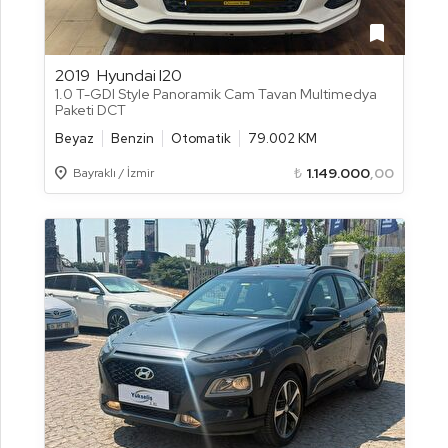
bookmark
2019
Hyundai I20
1.0 T-GDI Style Panoramik Cam Tavan Multimedya
Paketi DCT
Beyaz
Benzin
Otomatik
79.002 KM
Location_on
₺
1.149.000
,00
Bayraklı / İzmir