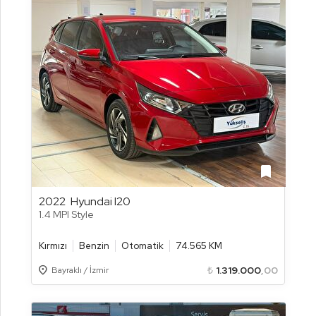
bookmark
2022
Hyundai I20
1.4 MPI Style
Kırmızı
Benzin
Otomatik
74.565 KM
Location_on
₺
1.319.000
,00
Bayraklı / İzmir