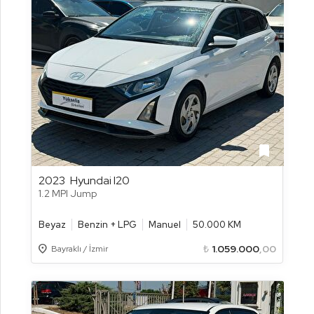
bookmark
2023
Hyundai I20
1.2 MPI Jump
Beyaz
Benzin + LPG
Manuel
50.000 KM
Location_on
₺
1.059.000
,00
Bayraklı / İzmir