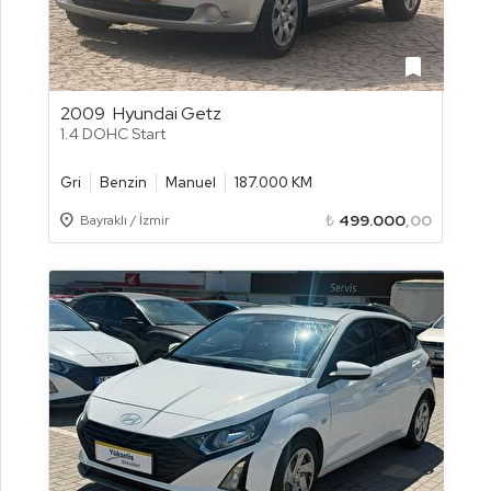
bookmark
2009
Hyundai Getz
1.4 DOHC Start
Gri
Benzin
Manuel
187.000 KM
Location_on
₺
499.000
,00
Bayraklı / İzmir