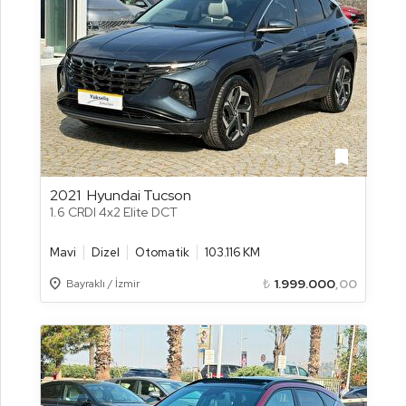
bookmark
2021
Hyundai Tucson
1.6 CRDI 4x2 Elite DCT
Mavi
Dizel
Otomatik
103.116 KM
Location_on
₺
1.999.000
,00
Bayraklı / İzmir