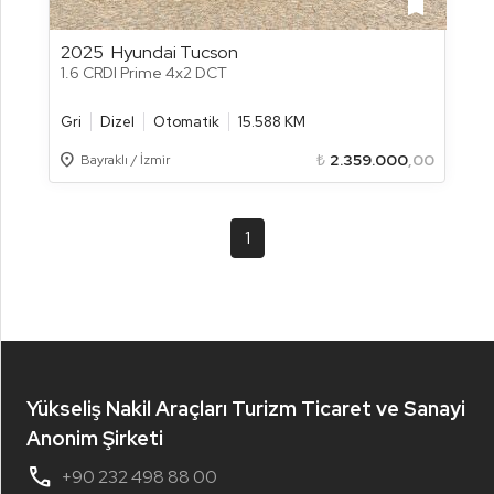
bookmark
2025
Hyundai Tucson
1.6 CRDI Prime 4x2 DCT
Gri
Dizel
Otomatik
15.588 KM
Location_on
₺
2.359.000
,00
Bayraklı / İzmir
1
Yükseliş Nakil Araçları Turizm Ticaret ve Sanayi
Anonim Şirketi
phone
+90 232 498 88 00