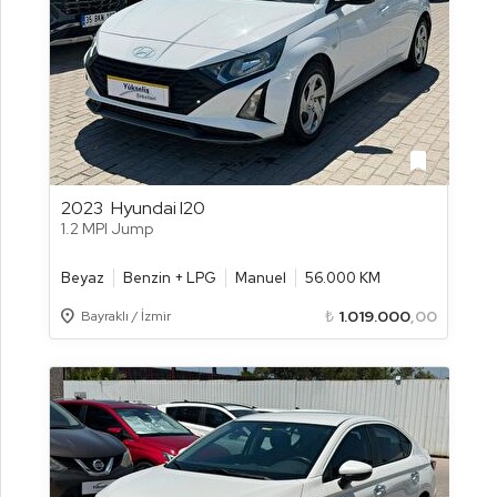
bookmark
2023
Hyundai I20
1.2 MPI Jump
Beyaz
Benzin + LPG
Manuel
56.000 KM
Location_on
₺
1.019.000
,00
Bayraklı / İzmir