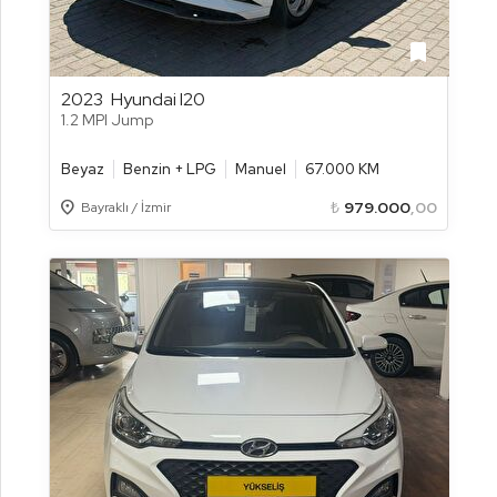
bookmark
2023
Hyundai I20
1.2 MPI Jump
Beyaz
Benzin + LPG
Manuel
67.000 KM
Location_on
₺
979.000
,00
Bayraklı / İzmir