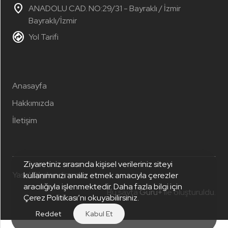
location_on
ANADOLU CAD. NO:29/31 - Bayraklı / İzmir
Bayraklı/İzmir
assistant_direction
Yol Tarifi
Anasayfa
Hakkımızda
İletişim
Ziyaretiniz sırasında kişisel verileriniz siteyi
Yasal Bilgilendirmeler
kullanımınızı analiz etmek amacıyla çerezler
aracılığıyla işlenmektedir. Daha fazla bilgi için
Bu sayfa
Guru+
ile oluşturuldu.
Çerez Politikası
’nı okuyabilirsiniz.
Reddet
Kabul Et