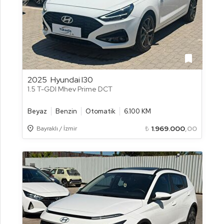
bookmark
2025
Hyundai I30
1.5 T-GDI Mhev Prime DCT
Beyaz
Benzin
Otomatik
6.100 KM
Location_on
₺
1.969.000
,00
Bayraklı / İzmir