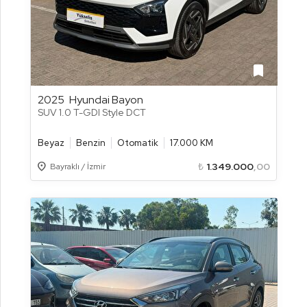
bookmark
2025
Hyundai Bayon
SUV 1.0 T-GDI Style DCT
Beyaz
Benzin
Otomatik
17.000 KM
Location_on
₺
1.349.000
,00
Bayraklı / İzmir