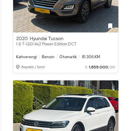
bookmark
2020
Hyundai Tucson
1.6 T-GDI 4x2 Power Edition DCT
Kahverengi
Benzin
Otomatik
81.306 KM
Location_on
₺
1.859.000
,00
Bayraklı / İzmir