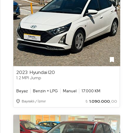
bookmark
2023
Hyundai I20
1.2 MPI Jump
Beyaz
Benzin + LPG
Manuel
17.000 KM
Location_on
₺
1.090.000
,00
Bayraklı / İzmir