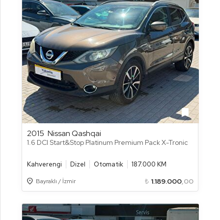
bookmark
2015
Nissan Qashqai
1.6 DCI Start&Stop Platinum Premium Pack X-Tronic
Kahverengi
Dizel
Otomatik
187.000 KM
Location_on
₺
1.189.000
,00
Bayraklı / İzmir