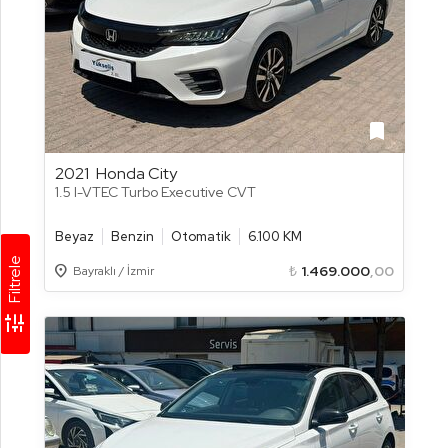
bookmark
2021
Honda City
1.5 I-VTEC Turbo Executive CVT
Beyaz
Benzin
Otomatik
6.100 KM
Filtrele
Location_on
₺
1.469.000
,00
Bayraklı / İzmir
tune