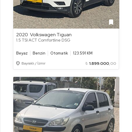
bookmark
2020
Volkswagen Tiguan
1.5 TSI ACT Comfortline DSG
Beyaz
Benzin
Otomatik
123.591 KM
Location_on
₺
1.899.000
,00
Bayraklı / İzmir