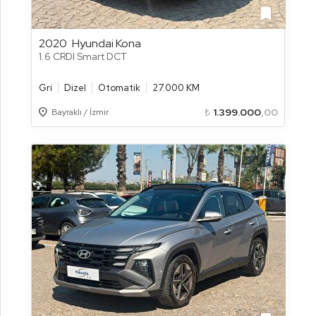
bookmark
2020
Hyundai Kona
1.6 CRDI Smart DCT
Gri
Dizel
Otomatik
27.000 KM
Location_on
₺
1.399.000
,00
Bayraklı / İzmir