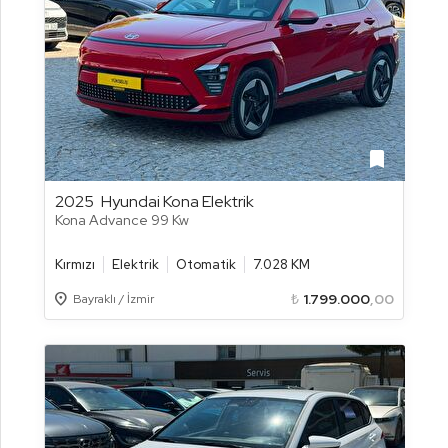
bookmark
2025
Hyundai Kona Elektrik
Kona Advance 99 Kw
Kırmızı
Elektrik
Otomatik
7.028 KM
Location_on
₺
1.799.000
,00
Bayraklı / İzmir