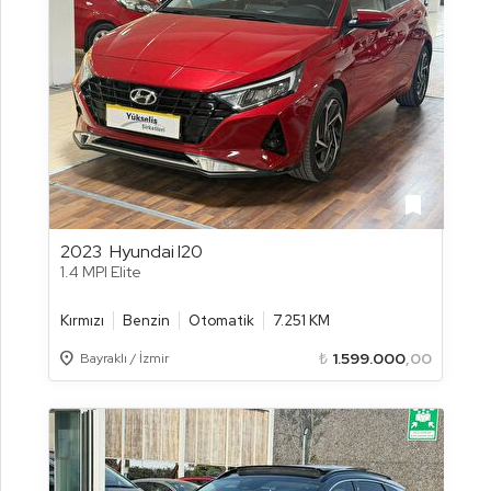
bookmark
2023
Hyundai I20
1.4 MPI Elite
Kırmızı
Benzin
Otomatik
7.251 KM
Location_on
₺
1.599.000
,00
Bayraklı / İzmir